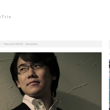
/
Tatsunori IKEDA – Bandneon