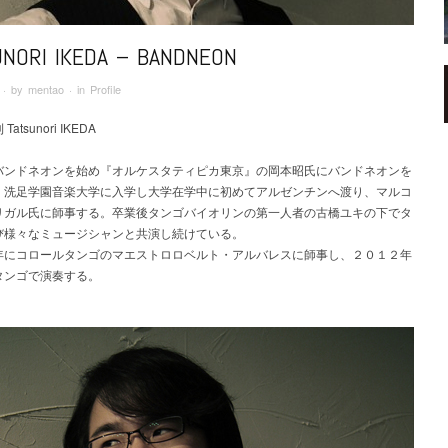
UNORI IKEDA – BANDNEON
· by
mentao
· in
Profile
atsunori IKEDA
バンドネオンを始め『オルケスタティピカ東京』の岡本昭氏にバンドネオンを
。洗足学園音楽大学に入学し大学在学中に初めてアルゼンチンへ渡り、マルコ
リガル氏に師事する。卒業後タンゴバイオリンの第一人者の古橋ユキの下でタ
び様々なミュージシャンと共演し続けている。
年にコロールタンゴのマエストロロベルト・アルバレスに師事し、２０１２年
タンゴで演奏する。