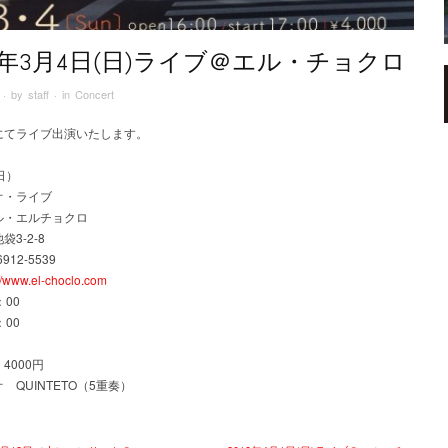
18年3月4日(日)ライブ＠エル・チョクロ
· by
staff
· in
Concert
にてライブ出演いたします。
日）
オ・ライブ
ル・エルチョクロ
3-2-8
912-5539
://www.el-choclo.com
：00
：00
4000円
 QUINTETO（5重奏）